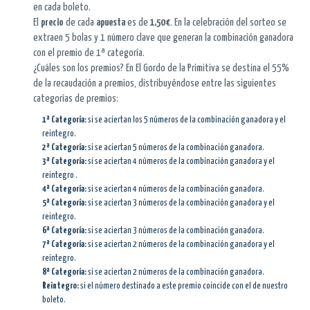
en cada boleto.
El
precio
de cada
apuesta
es de
1,50 €
. En la celebración del sorteo se
extraen 5 bolas y 1 número clave que generan la combinación ganadora
con el premio de 1ª categoría.
¿Cuáles son los premios? En El Gordo de la Primitiva se destina el 55%
de la recaudación a premios, distribuyéndose entre las siguientes
categorías de premios:
1ª Categoría:
si se aciertan los 5 números de la combinación ganadora y el
reintegro.
2ª Categoría:
si se aciertan 5 números de la combinación ganadora.
3ª Categoría:
si se aciertan 4 números de la combinación ganadora y el
reintegro .
4ª Categoría:
si se aciertan 4 números de la combinación ganadora.
5ª Categoría:
si se aciertan 3 números de la combinación ganadora y el
reintegro.
6ª Categoría:
si se aciertan 3 números de la combinación ganadora.
7ª Categoría:
si se aciertan 2 números de la combinación ganadora y el
reintegro.
8ª Categoría:
si se aciertan 2 números de la combinación ganadora.
Reintegro:
si el número destinado a este premio coincide con el de nuestro
boleto.