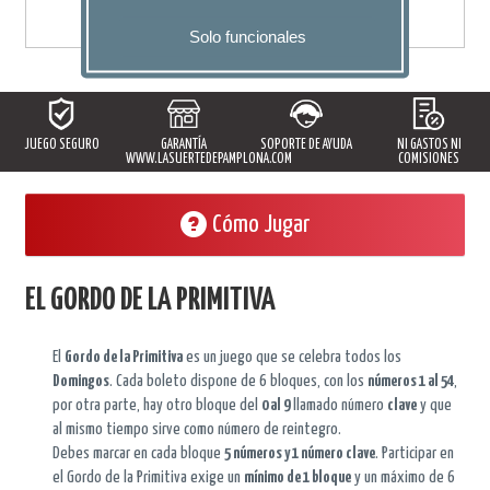
Solo funcionales
JUEGO SEGURO
GARANTÍA
SOPORTE DE AYUDA
NI GASTOS NI
WWW.LASUERTEDEPAMPLONA.COM
COMISIONES
Cómo Jugar
EL GORDO DE LA PRIMITIVA
El
Gordo de la Primitiva
es un juego que se celebra todos los
Domingos
. Cada boleto dispone de 6 bloques, con los
números 1 al 54
,
por otra parte, hay otro bloque del
0 al 9
llamado número
clave
y que
al mismo tiempo sirve como número de reintegro.
Debes marcar en cada bloque
5 números y 1 número clave
. Participar en
el Gordo de la Primitiva exige un
mínimo de 1 bloque
y un máximo de 6