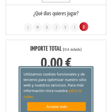
¿Qué días quieres jugar?
D
L
M
X
J
V
S
IMPORTE TOTAL
(I.V.A. incluido)
0,00 €
Utilizamos cookies funcionales y de
0 Apuestas por Sorteo
terceros para optimizar nuestro sitio
web y nuestros servicios. Para más
información mira nuestra
politica de
cookies
AÑADIR A
Aceptar todo
CESTA