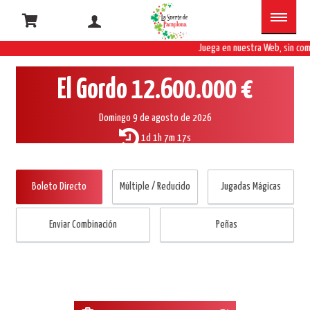
Loter�a
Primitiva
Juega en nuestra Web, sin comi
El Gordo
12.600.000 €
Boleto
directo
Domingo 9 de agosto de 2026
1d 1h 7m 17s
Boleto Directo
Múltiple / Reducido
Jugadas Mágicas
Enviar Combinación
Peñas