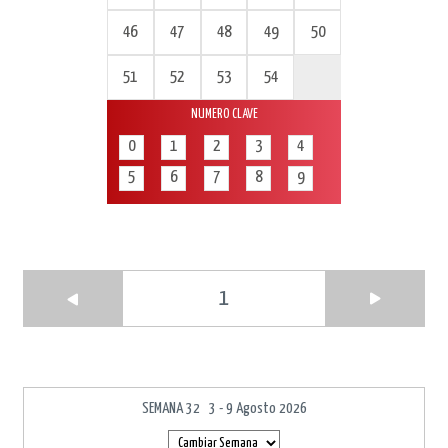
46
47
48
49
50
51
52
53
54
NUMERO CLAVE
0
1
2
3
4
5
6
7
8
9
1
SEMANA 32 3 - 9 Agosto 2026