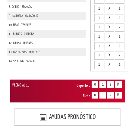
8. OVIEDO - GRANADA
1
X
2
9. MALLORCA - VALLADOLID
1
X
2
10. EIBAR - TENERIFE
1
X
2
11. BURGOS - CÓRDOBA
1
X
2
12. GIRONA - LEGANES
1
X
2
13. LAS PALMAS - ALBACETE
1
X
2
14. SPORTING - SABADELL
1
X
2
0
1
2
M
PLENO AL 15
Deportivo
0
1
2
M
Elche
AYUDAS PRONÓSTICO