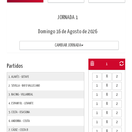
JORNADA 1
Domingo
16 de Agosto
de 2026
CAMBIAR JORNADA
1
Partidos
1
X
2
1. ALAVÉS - GETAFE
1
X
2
2. SEVILLA - RAYO VALLECANO
3. RACING - VILLARREAL
1
X
2
4. ESPANYOL - LEVANTE
1
X
2
5. CELTA - OSASUNA
1
X
2
6. ANDORRA - CEUTA
1
X
2
7. CÁDIZ - CELTA B
1
X
2