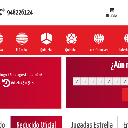
948226124
MI CESTA
va
El Gordo
Quiniela
QuiniGol
Lotería Jueves
Loterí
¿Aún 
ingo 16 de agosto de 2026
2
1
1
1
2
1
2
6d 2h 45m 50s
do
Reducido Oficial
Jugadas Estrella
E