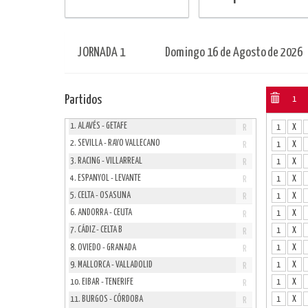
JORNADA 1
Domingo
16 de Agosto
de 2026
Partidos
1
1. ALAVÉS - GETAFE
1
X
R
2. SEVILLA - RAYO VALLECANO
1
X
R
3. RACING - VILLARREAL
1
X
R
4. ESPANYOL - LEVANTE
1
X
R
5. CELTA - OSASUNA
1
X
R
6. ANDORRA - CEUTA
1
X
R
7. CÁDIZ - CELTA B
1
X
R
8. OVIEDO - GRANADA
1
X
R
9. MALLORCA - VALLADOLID
1
X
R
10. EIBAR - TENERIFE
1
X
R
1
X
11. BURGOS - CÓRDOBA
R