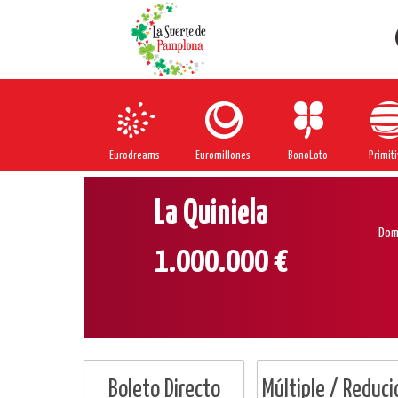
Eurodreams
Euromillones
BonoLoto
Primiti
La Quiniela
Dom
1.000.000 €
Boleto Directo
Múltiple / Reduci