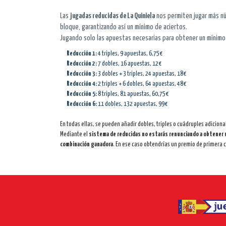
Las
jugadas reducidas de La Quiniela
nos permiten jugar más nú
bloque, garantizando así un mínimo de aciertos.
Jugando solo las apuestas necesarias para obtener un mínimo 
Reducción 1:
4 triples, 9 apuestas, 6,75€
Reducción 2:
7 dobles, 16 apuestas, 12€
Reducción 3:
3 dobles + 3 triples, 24 apuestas, 18€
Reducción 4:
2 triples + 6 dobles, 64 apuestas, 48€
Reducción 5:
8 triples, 81 apuestas, 60,75€
Reducción 6:
11 dobles, 132 apuestas, 99€
En todas ellas, se pueden añadir dobles, triples o cuádruples adiciona
Mediante el
sistema de reducidas no estarás renunciando a obtener 
combinación ganadora
. En ese caso obtendrías un premio de primera c