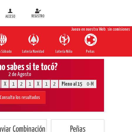
REGISTRO
ACCESO
Juega en nuestra Web, sin comisiones
a Sábado
Lotería Navidad
Lotería Niño
Peñas
no sabes si te tocó?
2 de Agosto
X
1
2
1
X
1
2
Pleno al 15
0-M
Consulta los resultados
nviar Combinación
Peñas