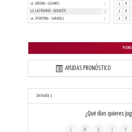
1
X
12. GIRONA - LEGANES
R
1
X
13. LAS PALMAS - ALBACETE
R
1
X
14. SPORTING - SABADELL
R
PLENO 
AYUDAS PRONÓSTICO
Jornada 1
¿Qué días quieres jug
L
M
X
J
V